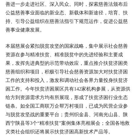
善进一步走进社区、深入民众。同时，探索慈善法颁布后
公益慈善事业面临的新业态、新载体和新途径，培育、扶
持、引导公益组织在慈善法指引下规范运作，促进公益慈
善事业健康发展。
本届慈展会紧扣脱贫攻坚的国家战略，集中展示社会慈善
资源在参与精准扶贫、精准脱贫中的先进经验和主要成
果，发挥先进典型的示范带动效应，重点推介扶贫济困类
慈善组织和项目，积极引导社会慈善资源加大对扶贫济困
工作的支持和投入，激发和调动社会各界力量投身扶贫济
困工作。今年扶贫济困展区共有142家机构参展，从资源供
给方到资源需求方均有所展现，形成了扶贫济困行业生态
链条。如全国工商联万企帮万村项目，已成为民营企业参
与脱贫攻坚战的重要平台；贵州织金县、河南光山县、陕
西宁陕县等3个“精准扶贫”案例集体亮相展会；全国各地救
灾类社会组织还将展示扶贫济困高新技术产品等。