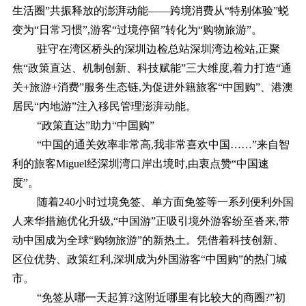
生活圈”共振释放的澎湃动能——跨境消费从“特别体验”蜕
变为“日常习惯”,游客“过境停留”转化为“购物旅游”。
驻守在湾区桥头的深圳边检总站深圳湾边检站,正聚
焦“政策直达、机制创新、科技赋能”三大维度,着力打造“通
关+旅游+消费”服务生态链,为促进外籍旅客“中国购”、港澳
居民“内地游”注入移民管理澎湃动能。
“政策直达”助力“中国购”
“中国的通关效率非常高,我非常喜欢中国……”来自智
利的旅客Miguel经深圳湾口岸出境时,由衷点赞“中国速
度”。
随着240小时过境免签、单方面免签等一系列便利外国
人来华措施优化升级,“中国游”正吸引境外游客纷至沓来,带
动中国成为全球“购物旅游”的新热土。凭借着科技创新、
区位优势、政策红利,深圳成为外国游客“中国购”的热门城
市。
“免签从哪一天起算?这附近哪里有比较大的商圈?”初