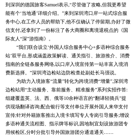
到深圳的德国旅客Samuel表示,“尽管做了攻略,但我更希望
能有个‘当地通’详细介绍。”来到深圳湾口岸一站式综合服
务中心,在工作人员的帮助下,他不仅确认了停留期,办好了微
信支付,还拿到了一份标注了各大商圈和离境退税点的《国
际友人“深”游指南》。
“我们联合设立‘外国人综合服务中心+多语种综合服务
站’双平台,形成涵盖政策解读、通关指引、旅游推介、消费
指南的全链条服务网络,以口岸入境宣传第一站丰富入境消
费新选择。”深圳湾边检站边防检查处副处长马强说。
为助力入境旅客“流量”转化为跨境消费“增量”,深圳湾
边检站用“主动服务、靠前服务、精准服务”系列实招作答:
组建覆盖英、法、西、俄等10余种语言的“翻译轻骑兵”提
供现场翻译咨询;配合银行等支付单位开展外国人来华支付
宣传;针对外籍旅客推出入境卡填写专人专岗引导服务;增设
多语种通关流程图、指示牌等标识,因地制宜划设旅游团专
用候检区,分时分批引导外国旅游团分通道通关……