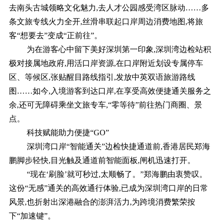
去南头古城领略文化魅力,去人才公园感受湾区脉动……多
条文旅专线火力全开,丝滑串联起口岸周边消费地图,将旅
客“想要去”变成“正前往”。
为在游客心中留下美好深圳第一印象,深圳湾边检站积
极对接属地政府,用活口岸资源,在口岸附近划设专属停车
区、等候区,张贴醒目路线指引,发放中英双语旅游路线
图……如今,入境游客到达口岸,在享受高效便捷通关服务之
余,还可无障碍乘坐文旅专车,“零等待”前往热门商圈、景
点。
科技赋能助力便捷“GO”
深圳湾口岸“智能通关”边检快捷通道前,香港居民郑海
鹏脚步轻快,目光触及通道前智能面板,闸机迅速打开。
“现在‘刷脸’就可秒过,太顺畅了。”郑海鹏由衷赞叹。
这份“无感”通关的高效通行体验,已成为深圳湾口岸的日常
风景,也折射出深港融合的澎湃活力,为跨境消费繁荣按
下“加速键”。