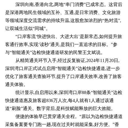
深圳向南,香港向北,两地“串门消费”已成常态。这背后
是深港两地民生领域的互补、互通,是日常消费、文化旅游
等领域深度交流需求的持续升温,这股愈加浓烈的“热对流”,
让双城生活似“同城”。
“口岸客流‘快进快出、大进大出’是新常态,如何提升旅
客通行效率,实现‘读秒’通关,是我们一直追求的目标。”参
与“智能通关”边检快捷通道研发的民警王文斌说。
从精简通关环节入手,经过反复验证,2024年11月20日,
深圳湾口岸正式试点启用“智能通关”边检快捷通道,进一步
优化了旅客通关查验环节,提升了口岸通关效率,改善了旅客
通关体验。
统计显示,自启用以来,深圳湾口岸88条“智能通关”边检
快捷通道惠及旅客超836万人次,每4人就有1人通过该通
道“刷脸”通关。数字背后,是科技赋能释放的巨大效能。
便捷的体验早已贯穿通关全程。“原以为边检快捷通道
采集备案要专门跑一趟,现在过关时就能采集,好方便。”香