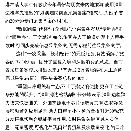
港在读大学生何敏仪今年暑假与朋友来内地旅游,使用深圳
边检率先推出的“港澳居民前置采集备案”模式后,为她节省
约20分钟专门采集备案的时间。
“数据跑路”代替“群众跑腿”,让采集备案从“专程办”走
向“顺手办”。王文斌说,如今,旅客在人工通道办理出入境手
续时,可同步完成信息采集备案,无需专程前往采集备案厅。
这种“一次采集、长期畅行”的无感服务,有效消解了旅
客的“时间焦虑”,提升了重复入境和深度消费的意愿。自前
置采集备案模式推出以来,已有近12.2万名旅客在人工通道
完成采集,占同时期采集备案总数的80%。
“重塑口岸通关新生态,不止于指尖的便捷,更在于全链
条效能的跃升。”深圳湾边检站副站长张峰表示,深圳边检聚
力攻关快捷通关、外国护照电子芯片读取算力算法,持续拓
展移动警务应用场景,助力口岸单小时验放量提升近30%;充
分发挥视频融合赋能平台作用,实时采集关键区域人员信
息、流量密度,可视化呈现口岸客流量及承载量变化,为口岸