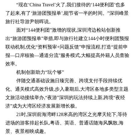
“现在‘China Travel’火了,我们接待的‘144便利团’也多
了起来,有了‘旅游团预报单’,能节省一半的时间。”深圳峰景
旅行社导游尹朝晖说。
面对“144便利团”激增的现状,深圳湾边检站创新推
出“旅游团预报单”举措,即与旅行社建立144小时便利团预报
联动机制,优化“资料预审+问题反馈”申报流程,打造“提前申
报—口岸核验—通道分流”服务模式,大幅提高外籍人员查验
效率。
机制创新助力“玩个够”
伴随交通基础设施日臻完善、跨境支付手段持续优
化、通关模式高效升级,步入暑期后,大湾区各地多类型主题
文旅活动接续举办,“夜游”深圳的玩法持续上新,跨境“夜经
济”成为大湾区经济发展新增长极。
21时,深圳前海湾畔128米高的湾区之光摩天轮下,等待
进场的游客排起长队,粤语、英语、普通话随海风飘散,海
景、夜景相映成趣。