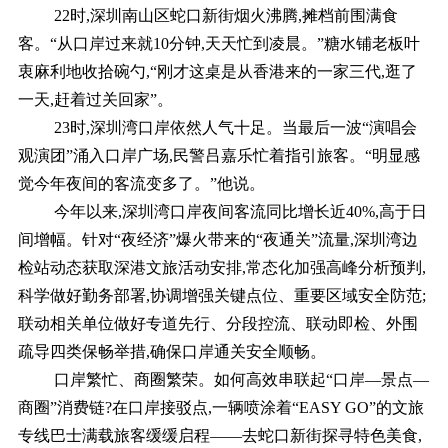
22时,深圳南山区蛇口新街烟火沸腾,摊档前围满食
客。“从口岸过来就10分钟,天天忙到凌晨。”糖水铺老板叶
衷麻利地收拾碗勺,“刚才这桌是从香港来的一家三代,逛了
一天,赶着过关回家”。
23时,深圳湾口岸依然人气十足。当最后一波“演唱会
观演团”涌入口岸广场,民警吕嘉乐忙着指引旅客。“明显感
觉今年夜间的客流变多了。”他说。
今年以来,深圳湾口岸夜间客流同比增长近40%,高于日
间增幅。针对“夜经济”爆火带来的“夜通关”流量,深圳湾边
检站动态获取深港文旅活动安排,常态化加强高峰分析预判,
科学做好勤务部署,协调增强关键点位、重要区域安全防范;
联动相关单位做好专道先行、分段控流、联动即检、外围
疏导四类保畅举措,确保口岸通关安全顺畅。
口岸繁忙、商圈繁荣。如何高效串联起“口岸—景点—
商圈”消费链?在口岸接驳点,一辆喷涂着“EASY GO”的文旅
专线巴士满载旅客缓缓启程——去蛇口新街探寻特色美食,