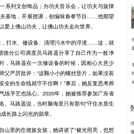
一系列文创饰品；办功夫音乐会，让功夫与旋律
夫基地，开展授课，创编咏春拳节目……他期望
>
以爱上佛山功夫，让佛山功夫走向世界。
，打水、修设备、清理污水中的浮渣……这，就
猎德分公司调度员马路遥分享了自己作为一枚净
里时，马路遥在一次修设备的时候，因粗心大意少
师父严厉批评：“这颗小小的螺丝垫片，如果没装
安全的生命线就守不住啊！”事后，她反复思考师
气练手艺也练心。2020年，她被推荐参加广东省
名。马路遥说，当时脑海里只有那句“守住水质生
她成长路上闪光的勋章。
[
山里的仡佬族女孩，她讲述了“被光照亮，也想