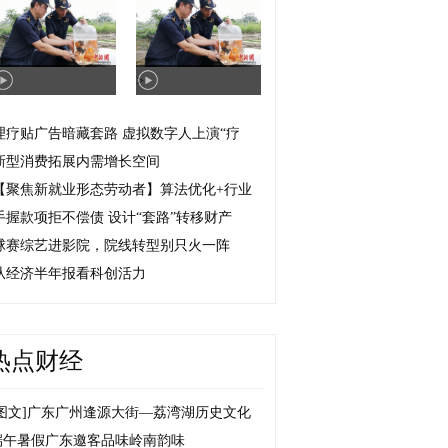
>
理疗贴广告暗藏套路 虚拟数字人上演“疗
新型消费拓展内需增长空间
【聚焦新就业形态劳动者】算法优化+行业
手握款项拒不偿债 设计“套路”转移财产
球赛综艺进影院，院线转型别只火一阵
从经济半年报看科创活力
热点财经
图文]
广东广州逢源大街—荔湾湖历史文化
端午暑假广东邀客品味岭南韵味